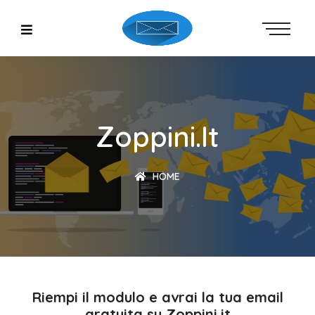
Zoppini.it
HOME
Riempi il modulo e avrai la tua email
gratuita su Zoppini.it